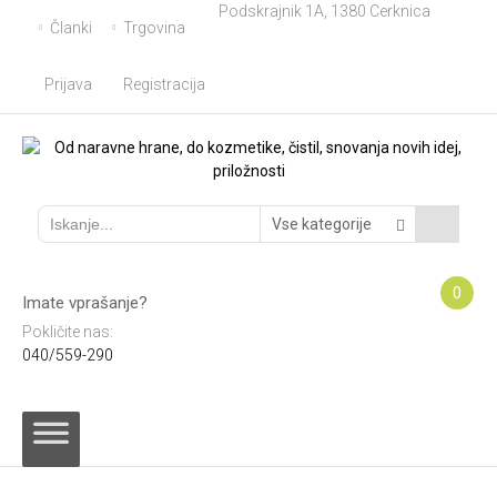
Podskrajnik 1A, 1380 Cerknica
Skip
Članki
Trgovina
to
content
Prijava
Registracija
0
Imate vprašanje?
Pokličite nas:
040/559-290
Skip
to
content