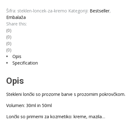
Šifra:
steklen-loncek-za-kremo
Kategoriji:
Bestseller
,
Embalaža
Share this:
(0)
(0)
(0)
(0)
Opis
Specification
Opis
Stekleni lončki so prozorne barve s prozornim pokrovčkom.
Volumen: 30ml in 50ml
Lončki so primerni za kozmetiko: kreme, mazila…