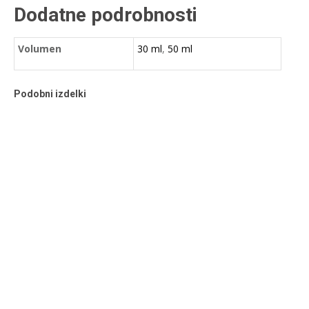
Dodatne podrobnosti
Volumen
30 ml
,
50 ml
Podobni izdelki
MASKARA Magična moč 10ml – črna
Ta
1,90
€
Select options
z DDV
izdelek
ima
več
različic.
Možnosti
Nežna breskvica (MICA)
lahko
izberete
Cenovni
Ta
4,00
€
–
6,80
€
Select options
z DDV
na
razpon:
izdelek
strani
od
ima
izdelka
4,00 €
več
do
različic.
6,80 €
Možnosti
Stik za deodorante – oval
lahko