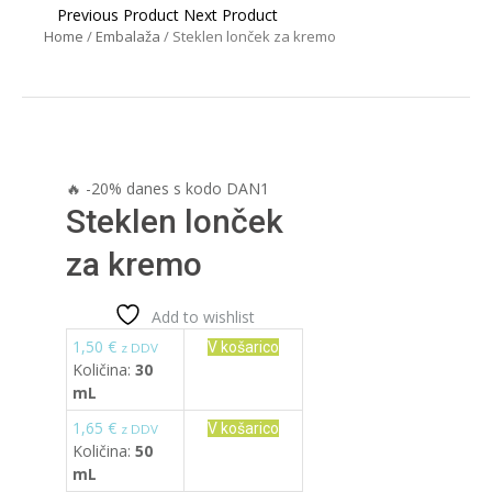
Post
Previous Product
Next Product
navigation
Home
/
Embalaža
/
Steklen lonček za kremo
🔥 -20% danes s kodo DAN1
Steklen lonček
za kremo
Add to wishlist
1,50
€
V košarico
z DDV
Količina:
30
mL
1,65
€
V košarico
z DDV
Količina:
50
mL