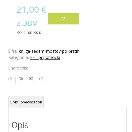
21,00
€
V
z DDV
košarico
Količina:
kos
Šifra:
knjiga-sedem-mostov-po-prstih
Kategorija:
EFT pripomočki
Share this:
(0)
(0)
(0)
(0)
Opis
Specification
Opis