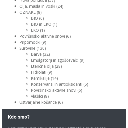
Nova ponudba
(57)
Olja, masla in voski
(24)
OZNAKE
(8)
BIO
(6)
BIO in EKO
(1)
EKO
(1)
Površinsko aktivne snovi
(6)
Pripomočki
(9)
Surovine
(130)
Barve
(32)
Emulgatorji in zgoščevalci
(9)
Eterična olja
(28)
Hidrolati
(9)
Kemikalije
(14)
Konzervansi in antioksidanti
(5)
Površinsko aktivne snovi
(6)
Vlažilci
(8)
Ustvarjalne košarice
(6)
Kdo smo?