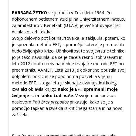
BARBARA ŽETKO
se je rodila v Trstu leta 1964. Po
dokončanem petletnem študiju na Univerzitetnem inštitutu
za arhitekturo v Benetkah (I.U.A.V) je več kot dvajset let
delala kot arhitektka.
Svojo delovno pot kot načrtovalka je zaključila, potem, ko
je spoznala metodo EFT, s pomočjo katere je premostila
hudo življenjsko krizo. Učinkovitost te svojevrstne tehnike
jo je tako navdušila, da se je začela resno izobraževati in
leta 2012 dobila naziv napredne izvajalke metode EFT po
predmetniku AAMET. Leta 2013 je dokončno opustila svoj
dolgoletni poklic in se popolnoma posvetila širjenju
metode EFT. Istega leta je skupaj z dvanajstimi kolegi
izvajalci objavila knjigo
Kako je EFT spremenil moje
življenje … in lahko tudi vaše
. V svojem prispevku z
naslovom
Poti brez prepadov
prikazuje, kako se je s
pomočjo tapkanja izvlekla iz kritičnega stanja in na novo
zaživela.
Pika Rajnar je v spremni besedi knjigi na pot zapisala: