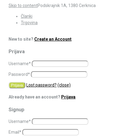
Skip to content
Podskrajnik 1A, 1380 Cerknica
Članki
Trgovina
New to site?
Create an Account
Prijava
Username
*
Password
*
Lost password?
(close)
Already have an account?
Prijava
Signup
Username
*
Email
*