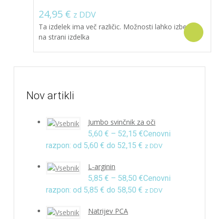
24,95
€
z DDV
Ta izdelek ima več različic. Možnosti lahko izberete
Sel
na strani izdelka
Nov artikli
Jumbo svinčnik za oči
5,60
€
–
52,15
€
Cenovni
razpon: od 5,60 € do 52,15 €
z DDV
L-arginin
5,85
€
–
58,50
€
Cenovni
razpon: od 5,85 € do 58,50 €
z DDV
Natrijev PCA