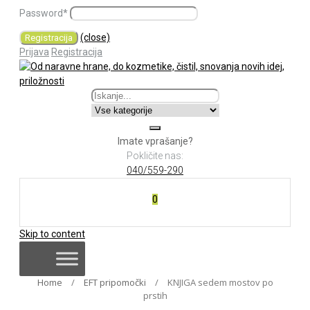
Password
*
(close)
Prijava
Registracija
Imate vprašanje?
Pokličite nas:
040/559-290
0
Skip to content
Home
/
EFT pripomočki
/
KNJIGA sedem mostov po
prstih