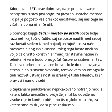
Kdor pozna
EFT
, prav dobro ve, da je prepoznavanje
neprijetnih čustev prvi pogoj za pravilno uporabo metode.
To pa je pogosto vse prej kot enostavno, saj nas tega ne
v šoli ne doma ni nihče učil.
S pomočjo knjige
Sedem mostov po prstih
boste bolje
razumeli, kaj točno čutite, saj se boste naučili med seboj
razlikovati sedem izmed najbolj uničujočih in za naše
ravnovesje pogubnih čustev. Poleg tega boste imeli na
voljo celo vrsto koristnih afirmacij ter številne načine in
tehnike, ki vam bodo omogočali čustveno razbremenitev.
Delo za osebno rast vas ne bo vodilo le do odpravljanja
stresa in do čustvene svobode, temveč vam bo omogočilo
tudi razcvet ustvarjalnosti in izražanje tistih talentov, ki jih
prav vsi imamo v sebi.
S tapkanjem pridobivamo nepričakovano notranjo moč, s
katero lahko uresničimo svoje želje, lahko dosežemo
visoke cilje in končno občutimo tisto globoko srečo, za
katero smo mislili, da si je ne zaslužimo.