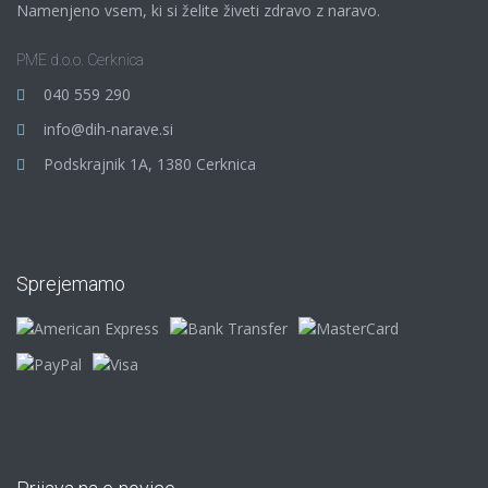
Namenjeno vsem, ki si želite živeti zdravo z naravo.
PME d.o.o. Cerknica
040 559 290
info@dih-narave.si
Podskrajnik 1A, 1380 Cerknica
Sprejemamo