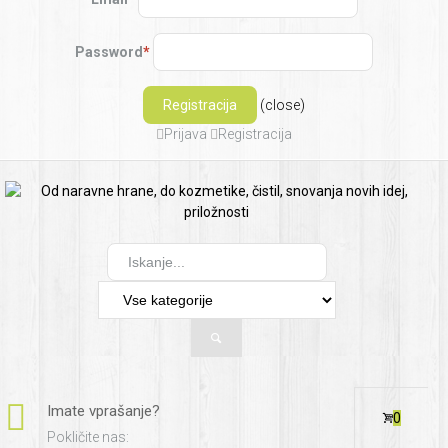
Password
*
(close)
Prijava
Registracija
Imate vprašanje?
0
Pokličite nas: