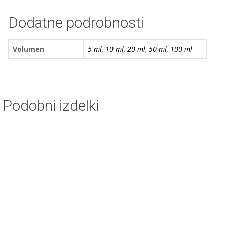
Dodatne podrobnosti
Volumen
5 ml
,
10 ml
,
20 ml
,
50 ml
,
100 ml
Podobni izdelki
Kokosovo maslo – BIO
Cenovni
3,60
€
–
19,80
€
z DDV
Select options
Ta
razpon:
izdelek
od
ima