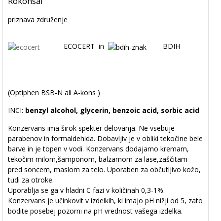
Rokonsal
priznava združenje
ECOC
ERT in
BDIH
(Optiphen BSB-N ali A-kons )
INCI:
benzyl alcohol, glycerin, benzoic acid, sorbic acid
Konzervans ima širok spekter delovanja. Ne vsebuje
parabenov in formaldehida.
Dobavljiv je v obliki tekočine bele
barve in je topen v vodi.
Konzervans dodajamo kremam,
tekočim milom,šamponom, balzamom za
lase,zaščitam
pred soncem, maslom za telo. Uporaben za občutljivo kožo,
tudi za
otroke.
Uporablja se ga v hladni C fazi v količinah 0,3-1%.
Konzervans je učinkovit v izdelkih, ki imajo pH nižji od 5, zato
bodite posebej pozorni
na pH vrednost vašega izdelka.