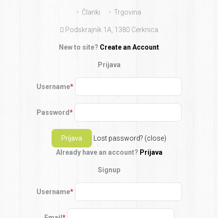
Skip
Članki
Trgovina
to
Podskrajnik 1A, 1380 Cerknica
content
New to site?
Create an Account
Prijava
Username
*
Password
*
Lost password?
(close)
Already have an account?
Prijava
Signup
Username
*
Email
*