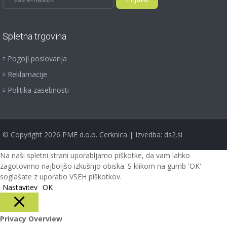
Spletna trgovina
Pogoji poslovanja
Reklamacije
Politika zasebnosti
©
Copyright 2026
PME d.o.o. Cerknica | Izvedba:
ds2.si
Na naši spletni strani uporabljamo piškotke, da vam lahko
zagotovimo najboljšo izkušnjo obiska. S klikom na gumb 'OK'
soglašate z uporabo VSEH piškotkov.
Nastavitev
OK
Privacy Overview