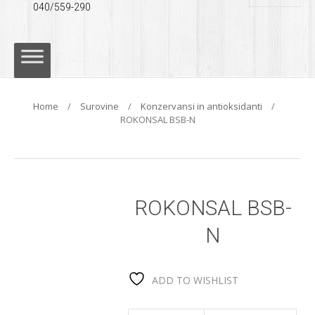
040/559-290
Skip
to
content
Home
/
Surovine
/
Konzervansi in antioksidanti
/
ROKONSAL BSB-N
ROKONSAL BSB-
N
ADD TO WISHLIST