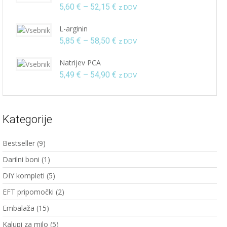
Cenovni
5,60
€
–
52,15
€
z DDV
razpon:
L-arginin
od
Cenovni
5,85
€
–
58,50
€
z DDV
5,60 €
razpon:
do
Natrijev PCA
od
52,15 €
Cenovni
5,49
€
–
54,90
€
z DDV
5,85 €
razpon:
do
od
58,50 €
5,49 €
Kategorije
do
54,90 €
Bestseller
(9)
Darilni boni
(1)
DIY kompleti
(5)
EFT pripomočki
(2)
Embalaža
(15)
Kalupi za milo
(5)