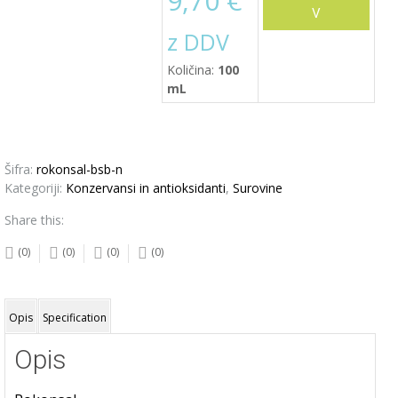
9,70
€
V
z DDV
košarico
Količina:
100
mL
Šifra:
rokonsal-bsb-n
Kategoriji:
Konzervansi in antioksidanti
,
Surovine
Share this:
(0)
(0)
(0)
(0)
Opis
Specification
Opis